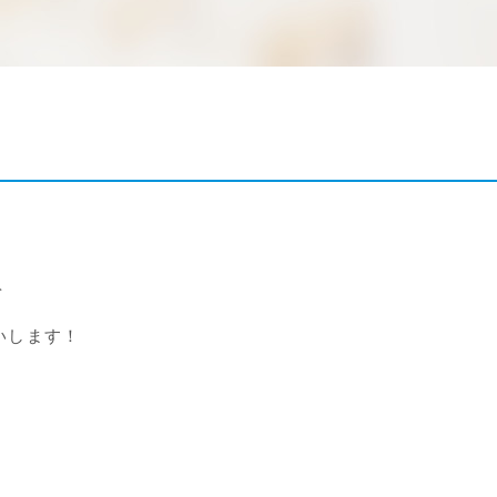
を
いします！