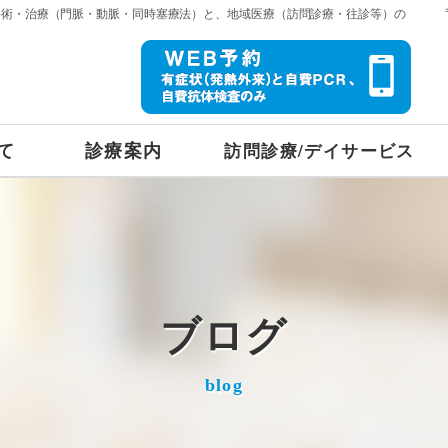
手術・治療（門脈・動脈・同時塞療法）と、地域医療（訪問診療・往診等）の
て
診療案内
訪問診療/デイサービス
ブログ
blog