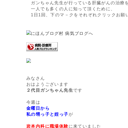
ガンちゃん先生が行っている肝臓がんの治療
一人でも多くの人に知って頂くために、
1日1回、下のマ－クをそれぞれクリックお願
みなさん
おはようございます
２代目ガンちゃん先生
です
今週は
金曜日から
私の甥っ子と姪っ子
が
岩本内科に職場体験
に来ていました